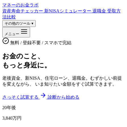
マネーのお金ラボ
資産寿命チェッカー
新NISAシミュレーター
退職金 受取方
法比較
その他のツール ▾
メニュー
無料
/
登録不要
/
スマホで完結
お金のこと、
もっと身近に
。
老後資金、新NISA、住宅ローン、退職金。むずかしい前提
を変えながら、 いま知りたい金額をすぐ試算できます。
さっそく試算する
診断から始める
20年後
3,840万円