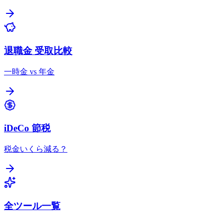
退職金 受取比較
一時金 vs 年金
iDeCo 節税
税金いくら減る？
全ツール一覧