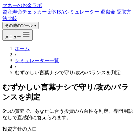
マネーのお金ラボ
資産寿命チェッカー
新NISAシミュレーター
退職金 受取方
法比較
その他のツール ▾
メニュー
ホーム
/
シミュレーター一覧
/
むずかしい言葉ナシで守り/攻め/バランスを判定
むずかしい言葉ナシで守り/攻め/バラ
ンスを判定
6つの質問で、あなたに合う投資の方向性を判定。専門用語
なしで直感的に答えられます。
投資方針の入口