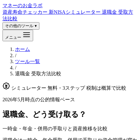
マネーのお金ラボ
資産寿命チェッカー
新NISAシミュレーター
退職金 受取方
法比較
その他のツール ▾
メニュー
ホーム
/
ツール一覧
/
退職金 受取方法比較
シミュレーター
無料・3ステップ
税制は概算で比較
2026年5月時点の公的情報ベース
退職金、どう受け取る？
一時金・年金・併用の手取りと資産推移を比較