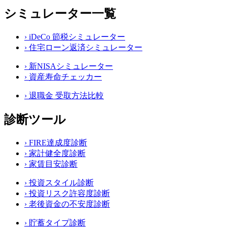
シミュレーター一覧
›
iDeCo 節税シミュレーター
›
住宅ローン返済シミュレーター
›
新NISAシミュレーター
›
資産寿命チェッカー
›
退職金 受取方法比較
診断ツール
›
FIRE達成度診断
›
家計健全度診断
›
家賃目安診断
›
投資スタイル診断
›
投資リスク許容度診断
›
老後資金の不安度診断
›
貯蓄タイプ診断