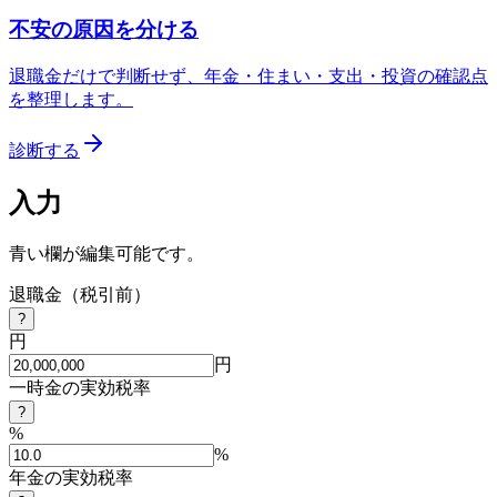
不安の原因を分ける
退職金だけで判断せず、年金・住まい・支出・投資の確認点
を整理します。
診断する
入力
青い欄が編集可能です。
退職金（税引前）
?
円
円
一時金の実効税率
?
%
%
年金の実効税率