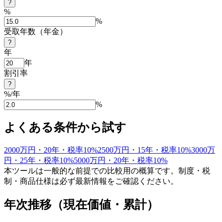
?
%
%
受取年数（年金）
?
年
年
割引率
?
%/年
%
よくある条件から試す
2000
万円・
20
年・税率
10
%
2500
万円・
15
年・税率
10
%
3000
万
円・
25
年・税率
10
%
5000
万円・
20
年・税率
10
%
本ツールは一般的な前提での比較用の概算です。制度・税
制・商品仕様は必ず最新情報をご確認ください。
年次推移（現在価値・累計）